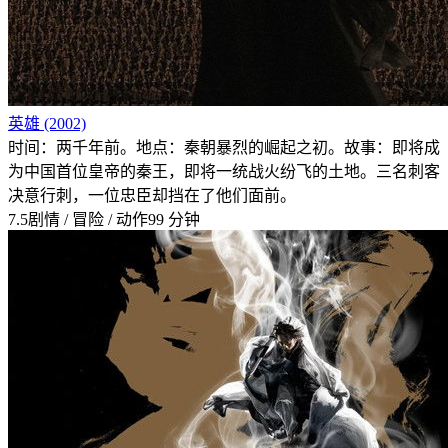
英雄 (2002)
时间：两千年前。地点：秦朝暴烈的崛起之初。故事：即将成
为中国首位皇帝的秦王，即将一统战火纷飞的土地。三名刺客
决意行刺，一位忠臣却挡在了他们面前。
7.5
剧情 / 冒险 / 动作
99 分钟