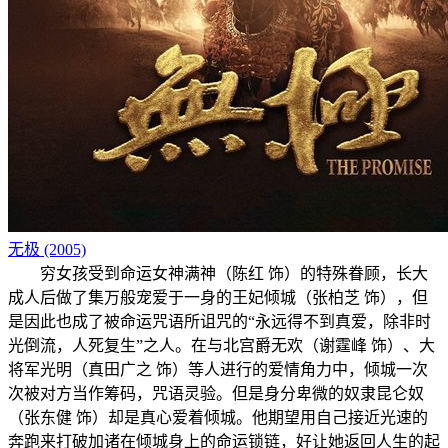
无极 (2005)
穷女孩受到命运女神满神（陈红 饰）的特殊眷顾，长大
成人后做了集万般宠爱于一身的王妃倾城（张柏芝 饰），但
是因此也成了被命运咒语所诅咒的“永远得不到真爱，除非时
光倒流，人死复生”之人。在与北宫爵无欢（谢霆峰 饰）、大
将军光明（真田广之 饰）等人进行的爱情角力中，倾城一次
次被对方当作筹码，咒语灵验。但是身分卑微的奴隶昆仑奴
（张东健 饰）却是真心爱着倾城。他期望用自己接近光速的
奔跑来打破加诸在倾城身上的命运锁链，好让她返回人生的起