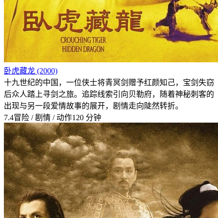
卧虎藏龙 (2000)
十九世纪的中国，一位侠士将青冥剑赠予红颜知己，宝剑失窃
后众人踏上寻剑之旅。追踪线索引向贝勒府，随着神秘刺客的
出现与另一段爱情故事的展开，剧情走向陡然转折。
7.4
冒险 / 剧情 / 动作
120 分钟