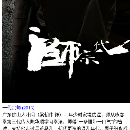
一代宗师 (2013)
广东佛山人叶问（梁朝伟 饰），年少时家境优渥，师从咏春
拳第三代传人陈华顺学习拳法，师傅“一条腰带一口气”的告
诫，支持他走过兵荒马乱、朝代更迭的混乱年代。妻子张永成