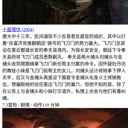
十面埋伏 (2004)
唐大中十三年，民间涌现不少反昏君反腐官的组织，其中以打
着“杀富济贫推翻朝廷”旗号的飞刀门的势力最大。飞刀门总部
设在靠近都城长安的奉天县境内，为保长安安全，朝廷下令奉
天县府将飞刀门成员悉数剿灭。 奉天县两大捕头刘捕头与金
捕头收到限期缉拿飞刀门新任帮主归案的命令。因怀疑牡丹坊
的舞妓小妹是飞刀门前帮主的女儿，刘捕头设计将她拿下押入
天牢，后又与金捕头再度设下圈套令金捕头化身义士将她救
出，想骗取她的信任查出飞刀门的巢穴，但他不知的是，除了
在公务上与金捕头和小妹打交道外，私情上也会与他们有番纠
缠。
7.3
冒险 / 剧情 / 动作
119 分钟