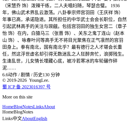
（宋慧乔 饰）泼辣干练，二人夫唱妇随，琴瑟合璧。 1936
年，佛山武术界乱云激荡。八卦拳宗师宫羽田（王庆祥 饰）
年事已高，承诺隐退。其所担任的中华武士会会长职位，自然
引起武林高手的关注与觊觎。包括宫羽田的独生女宫二（章子
怡 饰）在内，白猿马三（张晋 饰）、关东之鬼丁连山（赵本
山 饰）、咏春叶问等高手无不将目光聚焦在正气凛然的宫羽
田身上。拳有南北，国有南北乎？最有德行之人才堪会长重
任，然这浮世虚名却引得无数迷乱之人狂醉奔忙，浪掷残生。
生逢乱世，儿女情长埋藏心底，被冷若寒冰的车轮碾作碎
泥……
6.6
动作 / 剧情 / 历史
130 分钟
© 2019-2026 YoungLee.
蜀 ICP 备 2023016397 号
More on this site
Home
Blog
Notes
Links
About
Home
Blog
Notes
Links
中文
About
English