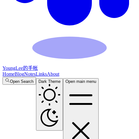
YoungLee的手帐
Home
Blog
Notes
Links
About
Open Search
Dark Theme
Open main menu